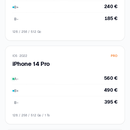
240 €
B+
185 €
B−
128 / 256 / 512 Go
IOS · 2022
PRO
iPhone 14 Pro
560 €
A−
490 €
B+
395 €
B−
128 / 256 / 512 Go / 1 To