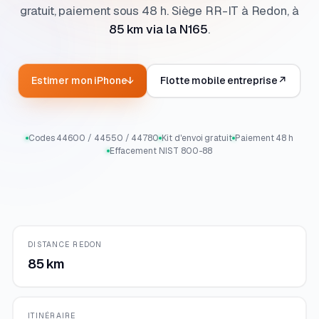
gratuit, paiement sous 48 h. Siège RR-IT à Redon, à
85 km via la N165
.
Estimer mon iPhone
↓
Flotte mobile entreprise
↗
Codes 44600 / 44550 / 44780
Kit d'envoi gratuit
Paiement 48 h
Effacement NIST 800-88
DISTANCE REDON
85 km
ITINÉRAIRE