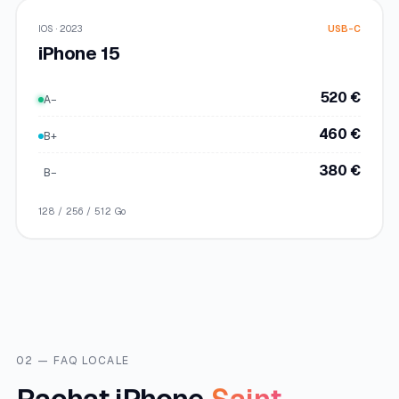
IOS · 2023
USB-C
iPhone 15
520 €
A−
460 €
B+
380 €
B−
128 / 256 / 512 Go
02 — FAQ LOCALE